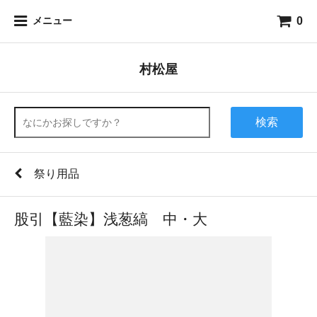
0
メニュー
村松屋
検索
祭り用品
股引【藍染】浅葱縞 中・大